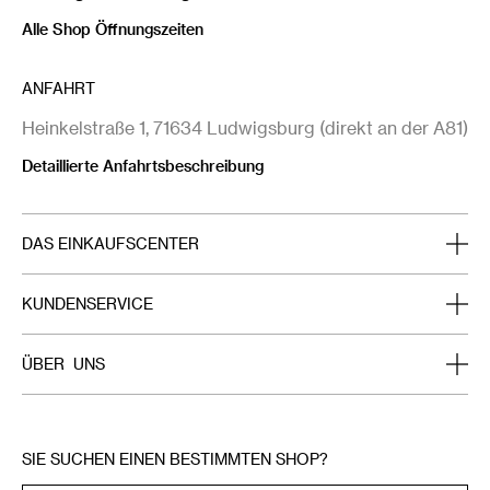
Alle Shop Öffnungszeiten
ANFAHRT
Heinkelstraße 1, 71634 Ludwigsburg (direkt an der A81)
Detaillierte Anfahrtsbeschreibung
DAS EINKAUFSCENTER
Home
KUNDENSERVICE
Das Breuningerland
Aktuelles im Breuningerland
ÜBER UNS
Unsere Shops
Aktionen unserer Shops
Stellenanzeigen
Essen & Trinken
Breuninger Card
Vermietung
SIE SUCHEN EINEN BESTIMMTEN SHOP?
Service
Kontakt