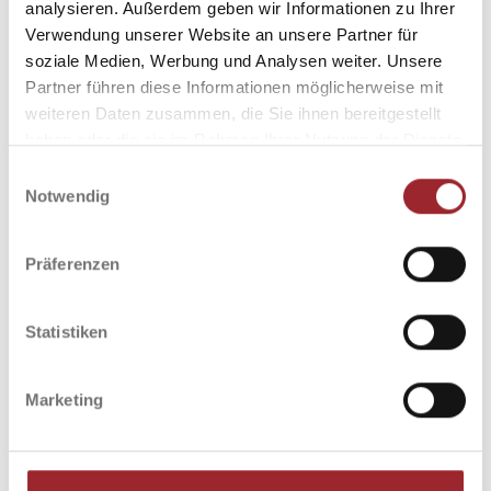
analysieren. Außerdem geben wir Informationen zu Ihrer
Verwendung unserer Website an unsere Partner für
soziale Medien, Werbung und Analysen weiter. Unsere
Partner führen diese Informationen möglicherweise mit
weiteren Daten zusammen, die Sie ihnen bereitgestellt
haben oder die sie im Rahmen Ihrer Nutzung der Dienste
gesammelt haben.
Einwilligungsauswahl
Notwendig
DQUADRAT TEE- UND
KRÄUTERGALERIE
Präferenzen
ERDGESCHOSS 1
Statistiken
MEHR INFOS
WEGBESCHREIBUNG
Marketing