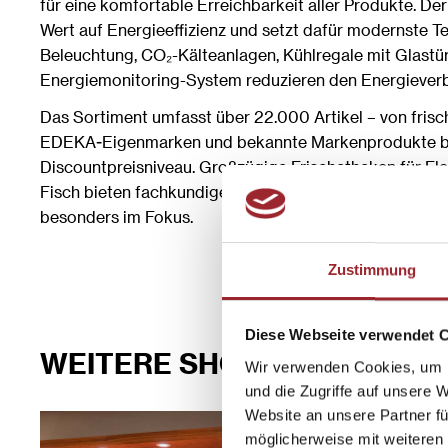
für eine komfortable Erreichbarkeit aller Produkte. De
Wert auf Energieeffizienz und setzt dafür modernste T
Beleuchtung, CO₂-Kälteanlagen, Kühlregale mit Glastü
Energiemonitoring-System reduzieren den Energieverb
Das Sortiment umfasst über 22.000 Artikel – von fris
EDEKA-Eigenmarken und bekannte Markenprodukte bi
Discountpreisniveau. Großzügige Frischetheken für Fle
Fisch bieten fachkundige Beratung, und regionale Erz
besonders im Fokus.
Zustimmung
Diese Webseite verwendet 
WEITERE SHOPS IM SPOTLI
Wir verwenden Cookies, um I
und die Zugriffe auf unsere 
Website an unsere Partner fü
möglicherweise mit weiteren