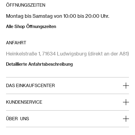
ÖFFNUNGSZEITEN
Montag bis Samstag von 10:00 bis 20:00 Uhr.
Alle Shop Öffnungszeiten
ANFAHRT
Heinkelstraße 1, 71634 Ludwigsburg (direkt an der A81)
Detaillierte Anfahrtsbeschreibung
DAS EINKAUFSCENTER
Home
KUNDENSERVICE
Das Breuningerland
Aktuelles im Breuningerland
ÜBER UNS
Unsere Shops
Aktionen unserer Shops
Stellenanzeigen
Essen & Trinken