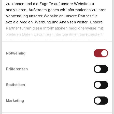
zu können und die Zugriffe auf unsere Website zu
analysieren. Außerdem geben wir Informationen zu Ihrer
Verwendung unserer Website an unsere Partner für
soziale Medien, Werbung und Analysen weiter. Unsere
Partner führen diese Informationen möglicherweise mit
weiteren Daten zusammen, die Sie ihnen bereitgestellt
haben oder die sie im Rahmen Ihrer Nutzung der Dienste
gesammelt haben.
KOFFER-ECKE
Einwilligungsauswahl
Notwendig
OBERGESCHOSS
Präferenzen
MEHR INFOS
WEGBESCHREIBUNG
Statistiken
Marketing