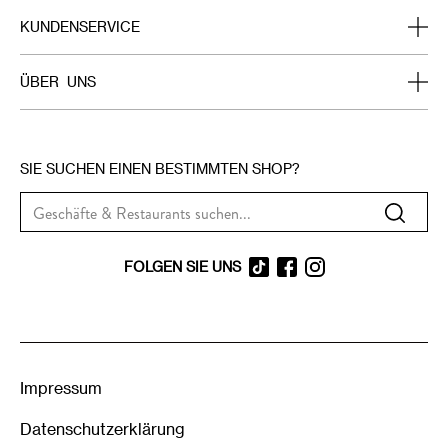
Home
KUNDENSERVICE
Das Breuningerland
Aktuelles im Breuningerland
ÜBER UNS
Unsere Shops
Aktionen unserer Shops
Stellenanzeigen
Essen & Trinken
Breuninger Card
Vermietung
SIE SUCHEN EINEN BESTIMMTEN SHOP?
Service
Kontakt
Presse
FOLGEN SIE UNS
Impressum
Datenschutzerklärung