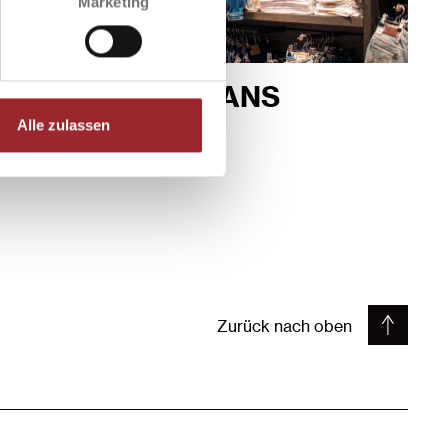
Marketing
LEO'S PURE JEANS
Alle zulassen
ERDGESCHOSS 2
MEHR INFOS
WEGBESCHREIBUNG
Zurück nach oben